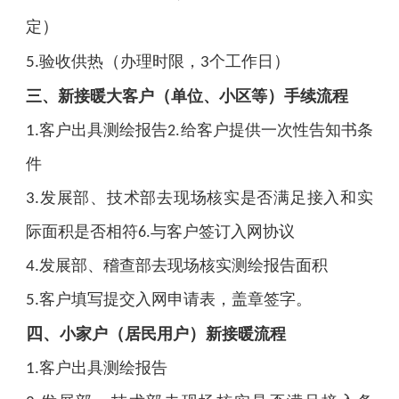
）
定
（
）
验收供热
办理时限，
个工作日
5.
3
（
）
三、新接暖大客户
单位、小区等
手续流程
客户出具测绘报告
给客户提供一次性告知书条
1.
2.
件
发展部、技术部去现场核实是否满足接入和实
3.
际面积是否相符
与客户签订入网协议
6.
发展部、稽查部去现场核实测绘报告面积
4.
客户填写提交入网申请表，盖章签字。
5.
四、
（
）
小家户
居民用户
新接暖流程
客户出具测绘报告
1.