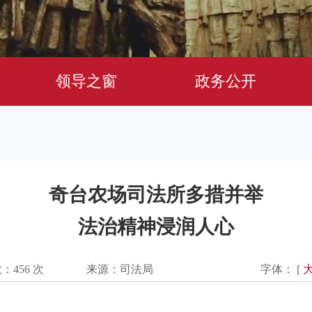
领导之窗
政务公开
奇台农场司法所多措并举
法治精神浸润人心
数：
456
次
来源：司法局
字体： [