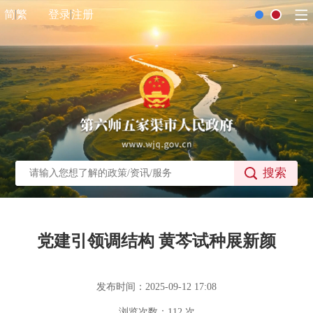
简
繁
登录
注册
搜索
党建引领调结构 黄芩试种展新颜
发布时间：2025-09-12 17:08
浏览次数：
112
次