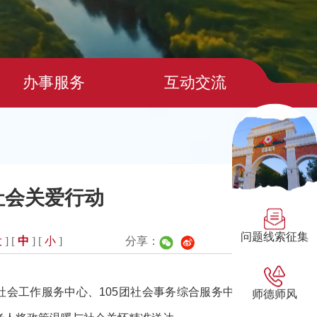
办事服务
互动交流
社会关爱行动
问题线索征集
大
] [
中
] [
小
]
分享：
社会工作服务中心、
105
团社会事务综合服务中
师德师风