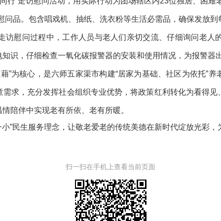
福同行
”走访慰问活动，用实际行动为团场辖区内
23
位独居、困难
慰问品。
包含唱戏机、抽纸、洗衣粉等生活必需品，确保发放到
走访慰问过程中，工作人员与老人们亲切交流、仔细询问老人
电知识，仔细检查一氧化碳报警器的安装和使用情况，为报警器
慰藉
”为核心，是六师五家渠市构建“居家为基础、社区为依托”
童需求，充分发挥社会组织专业优势，将政策红利转化为看得见
温情陪伴中实现老有所依、老有所暖。
老一小”民生服务理念，让敬老爱老的传统美德在新时代绽放光彩
扫一扫在手机上查看当前页面