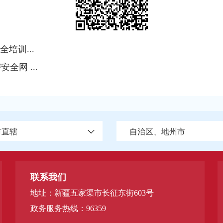
培训...
全网 ...
市直辖
自治区、地州市
联系我们
地址：新疆五家渠市长征东街603号
政务服务热线：96359