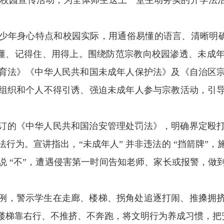
题校园宣传活动，为全体师生送上一堂生动务实的开学法
少年身心特点和校园实际，用通俗易懂的语言、清晰明确
得懂、记得住、用得上。围绕防范宗教向校园渗透、未成
育法》《中华人民共和国未成年人保护法》及《自治区
组织和个人不得引诱、强迫未成年人参与宗教活动，引
订的《中华人民共和国治安管理处罚法》，明确界定殴
行为。宣讲指出，“未成年人” 并非违法的 “挡箭牌”
说 “不”，遭遇侵害第一时间告知老师、家长或报警，做
例，警示学生在走廊、楼梯、拐角处追逐打闹、推搡拥
楼梯靠右行、不推挤、不奔跑，将文明行为养成习惯，把