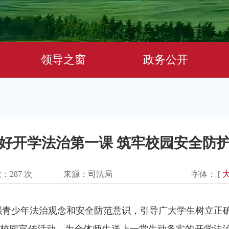
领导之窗
政务公开
好开学法治第一课 筑牢校园安全防
数：
287
次
来源：司法局
字体： [
增强青少年法治观念和安全防范意识，引导广大学生树立正