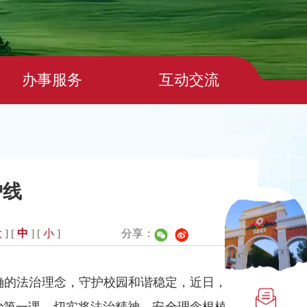
办事服务
互动交流
护线
大
] [
中
] [
小
]
分享：
确的法治理念，守护校园和谐稳定，近日，