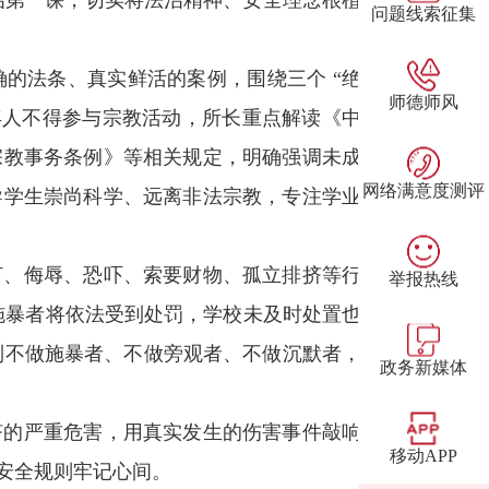
治第一课，切实将法治精神、安全理念根植
问题线索征集
的法条、真实鲜活的案例，围绕三个 “绝
师德师风
年人不得参与宗教活动，所长重点解读《中
宗教事务条例》等相关规定，明确强调未成
网络满意度测评
导学生崇尚科学、远离非法宗教，专注学业
打、侮辱、恐吓、索要财物、孤立排挤等行
举报热线
，施暴者将依法受到处罚，学校未及时处置也
到不做施暴者、不做旁观者、不做沉默者，
政务新媒体
挤的严重危害，用真实发生的伤害事件敲响
移动APP
安全规则牢记心间。