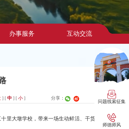
办事服务
互动交流
路
大
] [
中
] [
小
]
分享：
问题线索征集
三十里大墩学校，带来一场生动鲜活、干货
师德师风