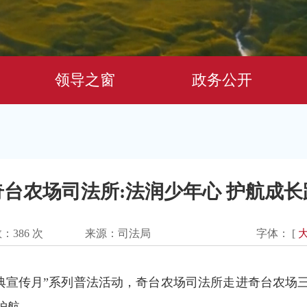
领导之窗
政务公开
奇台农场司法所:法润少年心 护航成长
数：
386
次
来源：司法局
字体： [
法典宣传月”系列普法活动，奇台农场司法所走进奇台农场