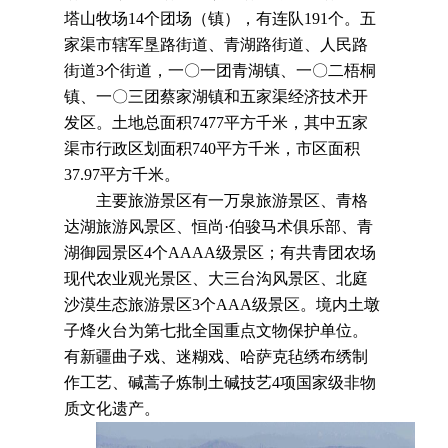
塔山牧场14个团场（镇），有连队191个。五
家渠市辖军垦路街道、青湖路街道、人民路
街道3个街道，一〇一团青湖镇、一〇二梧桐
镇、一〇三团蔡家湖镇和五家渠经济技术开
发区。土地总面积7477平方千米，其中五家
渠市行政区划面积740平方千米，市区面积
37.97平方千米。
主要旅游景区有一万泉旅游景区、青格
达湖旅游风景区、恒尚·伯骏马术俱乐部、青
湖御园景区4个AAAA级景区；有共青团农场
现代农业观光景区、大三台沟风景区、北庭
沙漠生态旅游景区3个AAA级景区。境内土墩
子烽火台为第七批全国重点文物保护单位。
有新疆曲子戏、迷糊戏、哈萨克毡绣布绣制
作工艺、碱蒿子炼制土碱技艺4项国家级非物
质文化遗产。