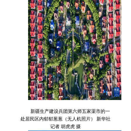
新疆生产建设兵团第六师五家渠市的一
处居民区内郁郁葱葱（无人机照片） 新华社
记者 胡虎虎 摄