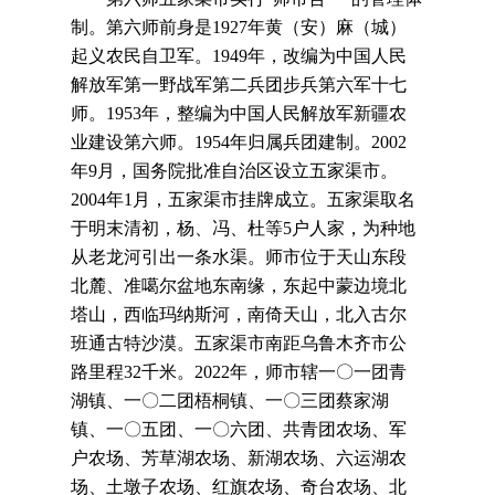
制。第六师前身是1927年黄（安）麻（城）
起义农民自卫军。1949年，改编为中国人民
解放军第一野战军第二兵团步兵第六军十七
师。1953年，整编为中国人民解放军新疆农
业建设第六师。1954年归属兵团建制。2002
年9月，国务院批准自治区设立五家渠市。
2004年1月，五家渠市挂牌成立。五家渠取名
于明末清初，杨、冯、杜等5户人家，为种地
从老龙河引出一条水渠。师市位于天山东段
北麓、准噶尔盆地东南缘，东起中蒙边境北
塔山，西临玛纳斯河，南倚天山，北入古尔
班通古特沙漠。五家渠市南距乌鲁木齐市公
路里程32千米。2022年，师市辖一〇一团青
湖镇、一〇二团梧桐镇、一〇三团蔡家湖
镇、一〇五团、一〇六团、共青团农场、军
户农场、芳草湖农场、新湖农场、六运湖农
场、土墩子农场、红旗农场、奇台农场、北