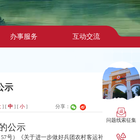
办事服务
互动交流
公示
大
] [
中
] [
小
]
分享：
问题线索征集
放的公示
〕57号）《关于进一步做好兵团农村客运补