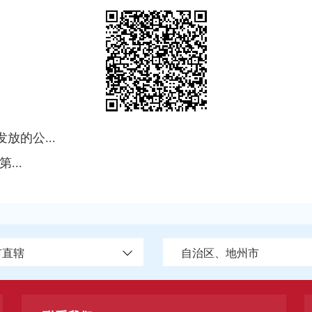
放的公...
...
市直辖
自治区、地州市