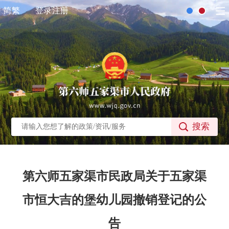
简
繁
登录
注册
搜索
第六师五家渠市民政局关于五家渠
市恒大吉的堡幼儿园撤销登记的公
告