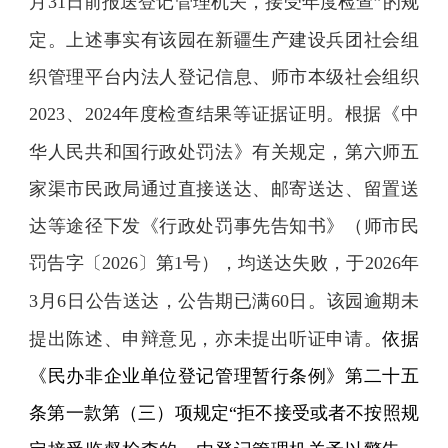
月
31
日前报送登记管理机关，接受年度检查”的规
定。上述事实有
该
园在新疆生产建设兵团社会组
织管理平台内法人登记信息、师市本级社会组织
2023
、
2024
年度检查结果等证据证明。根据《中
华人民共和国行政处罚法》有关规定，
第六师五
家渠市
民政局通过直接送达、邮寄送达、留置送
达等途径下发《行政处罚事先告知书》（
师市民
罚告字〔
2026
〕第
1
号
），均送达失败，于
2026
年
3
月
6
日公告送达，公告期已满
60
日。该园逾期未
提出陈述、申辩意见，亦未提出听证申请。
依据
《民办非企业单位登记管理暂行条例》第二十五
条第一款第（三）项规定“拒不接受或者不按照规