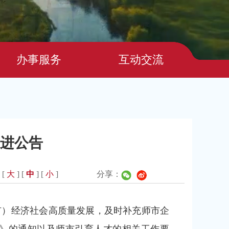
办事服务
互动交流
引进公告
 [
大
] [
中
] [
小
]
分享：
市）经济社会高质量发展，及时补充师市企