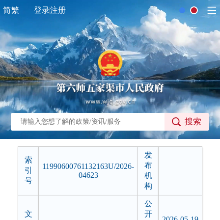
简
繁
登录
注册
搜索
发
索
布
11990600761132163U/2026-
引
04623
机
号
构
公
文
开
2026-05-19