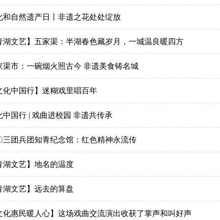
化和自然遗产日丨非遗之花处处绽放
青湖文艺】五家渠：半湖春色藏岁月，一城温良暖四方
家渠市：一碗烟火照古今 非遗美食铸名城
文化中国行】迷糊戏里唱百年
化中国行 | 戏曲进校园 非遗共传承
〇三团兵团知青纪念馆：红色精神永流传
青湖文艺】地名的温度
青湖文艺】​远去的算盘
文化惠民暖人心】这场戏曲交流演出收获了掌声和叫好声