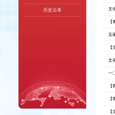
文
历史沿革
【
五
【
文
一
【
【
【