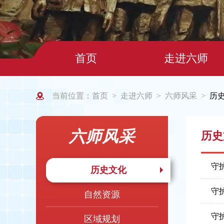
首页
走进六师
当前位置：
首页
走进六师
六师风采
历
>
>
>
六师风采
历史
守
历史文化
守
自然资源
守
区域规划