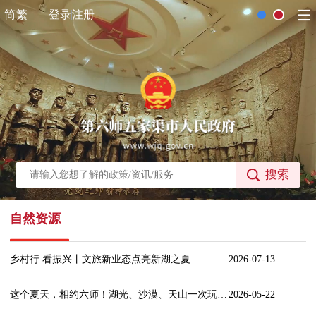
简
繁
登录
注册
搜索
自然资源
乡村行 看振兴丨文旅新业态点亮新湖之夏
2026-07-13
这个夏天，相约六师！湖光、沙漠、天山一次玩遍~
2026-05-22