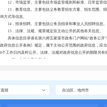
12．市场监管。主要包括市场监管规则和标准、日常监管
13．教育信息。主要包括义务教育招生方案、招生范围、
询方式等信息。
14．招录招聘。主要包括公务员招录和事业人员招聘信息。
15．法律、法规、规章规定应主动公开的其他有关信息。
具体信息目录请在第六师五家渠市政务门户网站“政务公开
政府信息公开条例》规定，属于主动公开范围的政府信息，应当
0个工作日内及时公开。法律、法规对政府信息公开的期限另有
（二）主动公开的形式
1．第六师五家渠市政务门户网站；
2．其他形式：互联网政务新媒体、广播、电视、报刊等。
（三）不予公开的政府信息
1．依法确定为国家秘密的政务信息；
市直辖
自治区、地州市
2．法律、行政法规禁止公开的政务信息；
3．公开后可能危及国家安全、公共安全、经济安全、社会